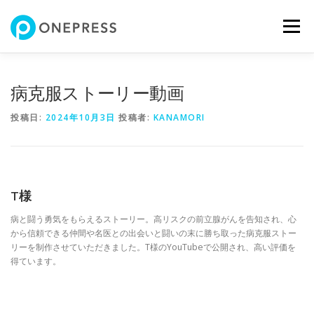
コ
ン
メニュー
テ
ン
ツ
へ
私について
サービス
自己紹介動画
制作実績
病克服ストーリー動画
ス
キ
投稿日:
2024年10月3日
投稿者:
KANAMORI
ッ
プ
お問い合わせ
T様
病と闘う勇気をもらえるストーリー。高リスクの前立腺がんを告知され、心
から信頼できる仲間や名医との出会いと闘いの末に勝ち取った病克服ストー
リーを制作させていただきました。T様のYouTubeで公開され、高い評価を
得ています。